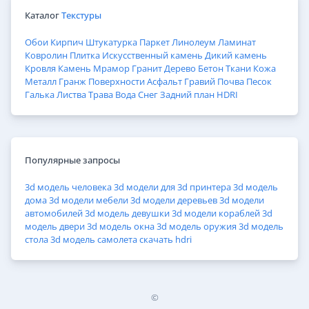
Каталог
Текстуры
Обои
Кирпич
Штукатурка
Паркет
Линолеум
Ламинат
Ковролин
Плитка
Искусственный камень
Дикий камень
Кровля
Камень
Мрамор
Гранит
Дерево
Бетон
Ткани
Кожа
Металл
Гранж
Поверхности
Асфальт
Гравий
Почва
Песок
Галька
Листва
Трава
Вода
Снег
Задний план
HDRI
Популярные запросы
3d модель человека
3d модели для 3d принтера
3d модель
дома
3d модели мебели
3d модели деревьев
3d модели
автомобилей
3d модель девушки
3d модели кораблей
3d
модель двери
3d модель окна
3d модель оружия
3d модель
стола
3d модель самолета
скачать hdri
©