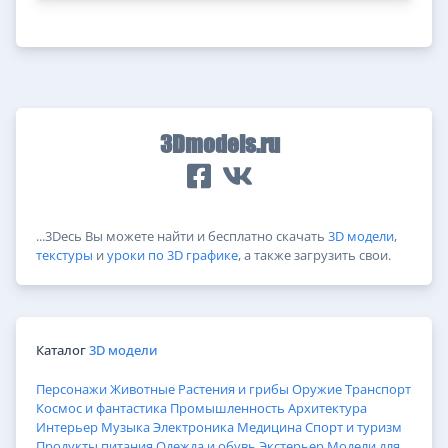
3Dmodels.ru
...3Dесь Вы можете найти и бесплатно скачать
3D модели
,
текстуры
и
уроки по 3D графике
, а также загрузить свои.
Каталог
3D модели
Персонажи
Животные
Растения и грибы
Оружие
Транспорт
Космос и фантастика
Промышленность
Архитектура
Интерьер
Музыка
Электроника
Медицина
Спорт и туризм
Продукты питания
Одежда и обувь
Экстерьер
Модели для