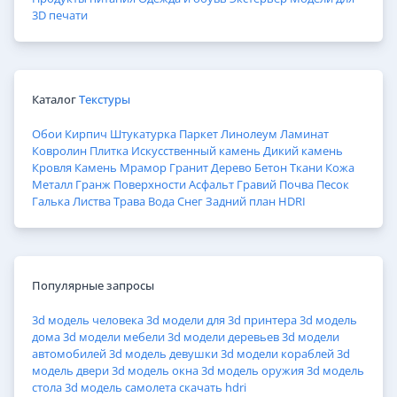
3D печати
Каталог
Текстуры
Обои
Кирпич
Штукатурка
Паркет
Линолеум
Ламинат
Ковролин
Плитка
Искусственный камень
Дикий камень
Кровля
Камень
Мрамор
Гранит
Дерево
Бетон
Ткани
Кожа
Металл
Гранж
Поверхности
Асфальт
Гравий
Почва
Песок
Галька
Листва
Трава
Вода
Снег
Задний план
HDRI
Популярные запросы
3d модель человека
3d модели для 3d принтера
3d модель
дома
3d модели мебели
3d модели деревьев
3d модели
автомобилей
3d модель девушки
3d модели кораблей
3d
модель двери
3d модель окна
3d модель оружия
3d модель
стола
3d модель самолета
скачать hdri