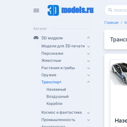
models.ru
Главная
М
Каталог
3D модели
Транс
Модели для 3D печати
Персонажи
Животные
Растения и грибы
Оружие
Транспорт
Наземный
Воздушный
Корабли
Космос и фантастика
Наз
Промышленность
Архитектура