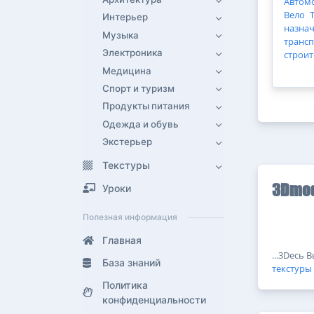
Автом
Вело
Интерьер
назна
Музыка
транс
Электроника
строи
Медицина
Спорт и туризм
Продукты питания
Одежда и обувь
Экстерьер
Текстуры
Уроки
3Dmod
Полезная информация
Главная
...3Dесь 
База знаний
текстуры
Политика
конфиденциальности