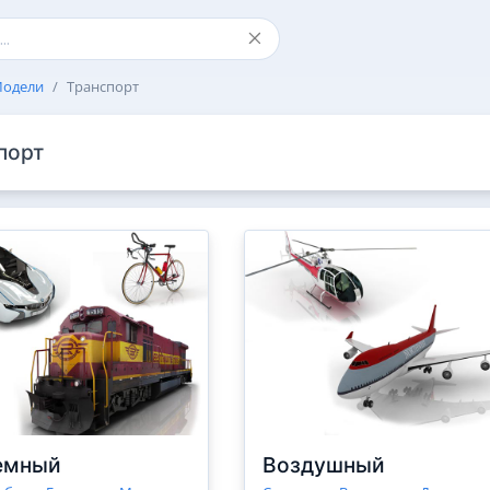
одели
Транспорт
порт
емный
Воздушный