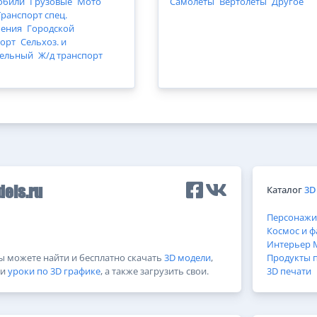
обили
Грузовые
Мото
Самолеты
Вертолеты
Другое
Транспорт спец.
чения
Городской
порт
Сельхоз. и
тельный
Ж/д транспорт
Каталог
3D
els.ru
Персонажи
Космос и ф
Интерьер
Вы можете найти и бесплатно скачать
3D модели
,
Продукты 
и
уроки по 3D графике
, а также загрузить свои.
3D печати