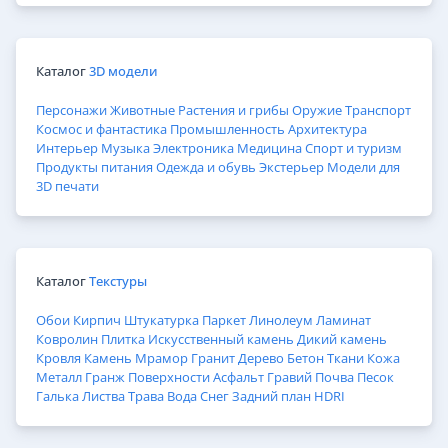
Каталог
3D модели
Персонажи
Животные
Растения и грибы
Оружие
Транспорт
Космос и фантастика
Промышленность
Архитектура
Интерьер
Музыка
Электроника
Медицина
Спорт и туризм
Продукты питания
Одежда и обувь
Экстерьер
Модели для
3D печати
Каталог
Текстуры
Обои
Кирпич
Штукатурка
Паркет
Линолеум
Ламинат
Ковролин
Плитка
Искусственный камень
Дикий камень
Кровля
Камень
Мрамор
Гранит
Дерево
Бетон
Ткани
Кожа
Металл
Гранж
Поверхности
Асфальт
Гравий
Почва
Песок
Галька
Листва
Трава
Вода
Снег
Задний план
HDRI