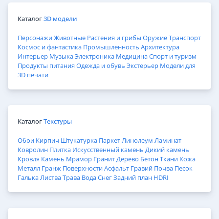
Каталог
3D модели
Персонажи
Животные
Растения и грибы
Оружие
Транспорт
Космос и фантастика
Промышленность
Архитектура
Интерьер
Музыка
Электроника
Медицина
Спорт и туризм
Продукты питания
Одежда и обувь
Экстерьер
Модели для
3D печати
Каталог
Текстуры
Обои
Кирпич
Штукатурка
Паркет
Линолеум
Ламинат
Ковролин
Плитка
Искусственный камень
Дикий камень
Кровля
Камень
Мрамор
Гранит
Дерево
Бетон
Ткани
Кожа
Металл
Гранж
Поверхности
Асфальт
Гравий
Почва
Песок
Галька
Листва
Трава
Вода
Снег
Задний план
HDRI