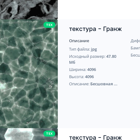
TEX
текстура - Гранж
Описание
Диф
Бам
Тип файла:
jpg
Бес
Исходный размер:
47.80
Мб
Ширина:
4096
Высота:
4096
Описание:
Бесшовная ...
TEX
текстура - Гранж