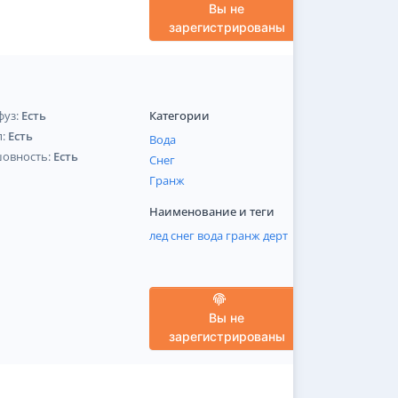
Вы не
зарегистрированы
фуз:
Есть
Категории
п:
Есть
Вода
шовность:
Есть
Снег
Гранж
Наименование и теги
лед
снег
вода
гранж
дерт
Вы не
зарегистрированы