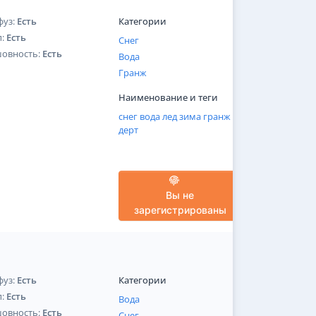
фуз:
Есть
Категории
п:
Есть
Снег
шовность:
Есть
Вода
Гранж
Наименование и теги
снег
вода
лед
зима
гранж
дерт
Вы не
зарегистрированы
фуз:
Есть
Категории
п:
Есть
Вода
шовность:
Есть
Снег