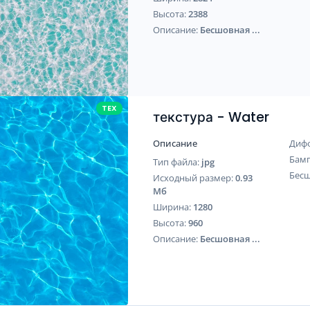
Высота:
2388
Описание:
Бесшовная ...
TEX
текстура - Water
Описание
Диф
Бам
Тип файла:
jpg
Бес
Исходный размер:
0.93
Мб
Ширина:
1280
Высота:
960
Описание:
Бесшовная ...