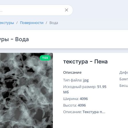
екстуры
Поверхности
Вода
уры - Вода
TEX
текстура - Пена
Описание
Диф
Бам
Тип файла:
jpg
Бес
Исходный размер:
51.95
Мб
Ширина:
4096
Высота:
4096
Описание:
Текстура п...