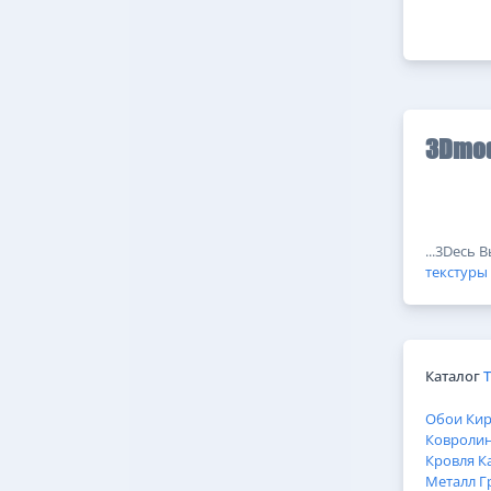
3Dmod
...3Dесь 
текстуры
Каталог
Обои
Ки
Ковроли
Кровля
К
Металл
Г