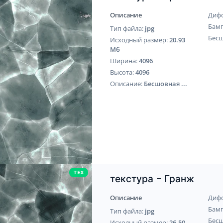
Описание
Диф
Бам
Тип файла:
jpg
Бес
Исходный размер:
20.93
Мб
Ширина:
4096
Высота:
4096
Описание:
Бесшовная ...
TEX
текстура - Гранж
Описание
Диф
Бам
Тип файла:
jpg
Бес
Исходный размер:
26.50