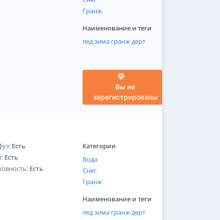
Гранж
Наименование и теги
лед
зима
гранж
дерт
Вы не
зарегистрированы
фуз:
Есть
Категории
п:
Есть
Вода
шовность:
Есть
Снег
Гранж
Наименование и теги
лед
зима
гранж
дерт