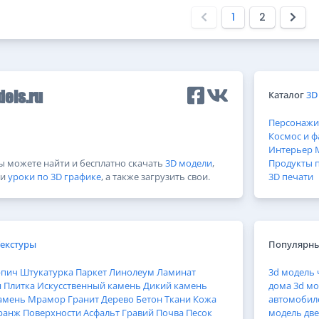
1
2
Каталог
3D
els.ru
Персонажи
Космос и ф
Интерьер
Вы можете найти и бесплатно скачать
3D модели
,
Продукты 
и
уроки по 3D графике
, а также загрузить свои.
3D печати
Текстуры
Популярны
рпич
Штукатурка
Паркет
Линолеум
Ламинат
3d модель 
н
Плитка
Искусственный камень
Дикий камень
дома
3d мо
амень
Мрамор
Гранит
Дерево
Бетон
Ткани
Кожа
автомобил
ранж
Поверхности
Асфальт
Гравий
Почва
Песок
модель дв