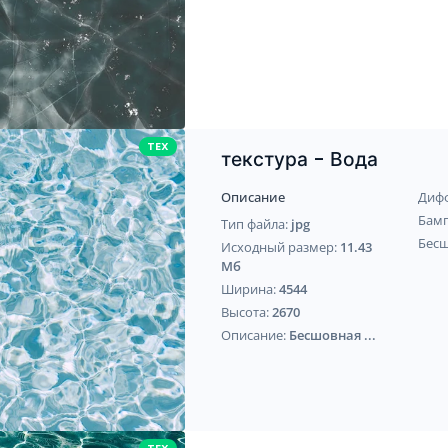
TEX
текстура - Вода
Описание
Диф
Бам
Тип файла:
jpg
Бес
Исходный размер:
11.43
Мб
Ширина:
4544
Высота:
2670
Описание:
Бесшовная ...