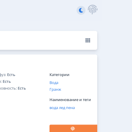
фуз:
Есть
Категории
п:
Есть
Вода
шовность:
Есть
Гранж
Наименование и теги
вода
лед
пена