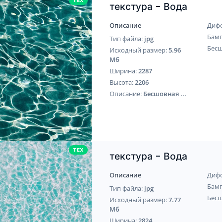
TEX
текстура - Вода
Описание
Диф
Бам
Тип файла:
jpg
Бес
Исходный размер:
5.96
Мб
Ширина:
2287
Высота:
2206
Описание:
Бесшовная ...
TEX
текстура - Вода
Описание
Диф
Бам
Тип файла:
jpg
Бес
Исходный размер:
7.77
Мб
Ширина:
2824