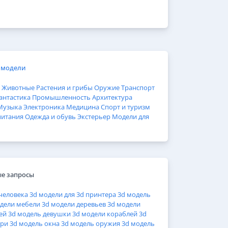
 модели
Животные
Растения и грибы
Оружие
Транспорт
антастика
Промышленность
Архитектура
Музыка
Электроника
Медицина
Спорт и туризм
питания
Одежда и обувь
Экстерьер
Модели для
е запросы
человека
3d модели для 3d принтера
3d модель
дели мебели
3d модели деревьев
3d модели
ей
3d модель девушки
3d модели кораблей
3d
ери
3d модель окна
3d модель оружия
3d модель