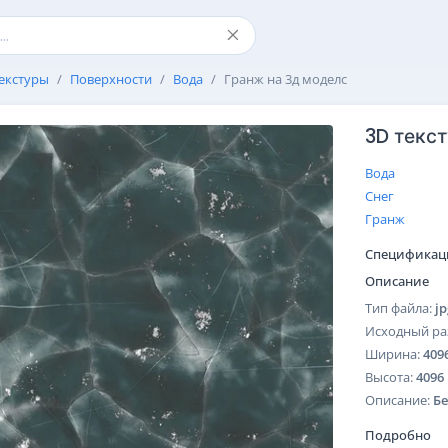
екстуры
Поверхности
Вода
Гранж на 3д моделс
3D текс
Вода
Снег
Гранж
Спецификац
Описание
Тип файла:
jp
Исходный ра
Ширина:
409
Высота:
4096
Описание:
Бе
Подробно