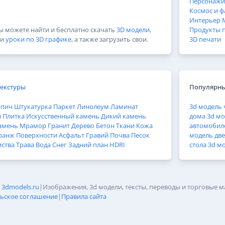
Персонажи
Космос и ф
Интерьер
Вы можете найти и бесплатно скачать
3D модели
,
Продукты 
и
уроки по 3D графике
, а также загрузить свои.
3D печати
Текстуры
Популярны
рпич
Штукатурка
Паркет
Линолеум
Ламинат
3d модель 
н
Плитка
Искусственный камень
Дикий камень
дома
3d мо
амень
Мрамор
Гранит
Дерево
Бетон
Ткани
Кожа
автомобил
ранж
Поверхности
Асфальт
Гравий
Почва
Песок
модель дв
иства
Трава
Вода
Снег
Задний план
HDRI
стола
3d м
6
3dmodels.ru
|
Изображения, 3d модели, тексты, переводы и торговые м
ьское соглашение
|
Правила сайта