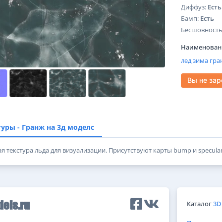
Диффуз:
Есть
Бамп:
Есть
Бесшовность
Наименовани
лед
зима
гра
Вы не за
туры - Гранж на 3д моделс
 текстура льда для визуализации. Присутствуют карты bump и specular
Каталог
3D
els.ru