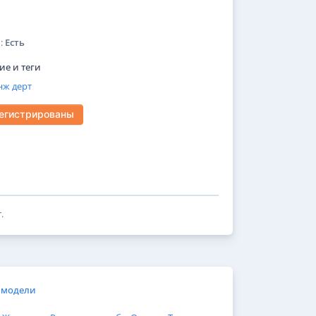
:
Есть
е и теги
нж
дерт
регистрированы
.
 модели