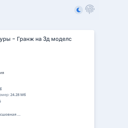
туры - Гранж на 3д моделс
ия
g
змер:
24.28 Мб
6
сшовная ...