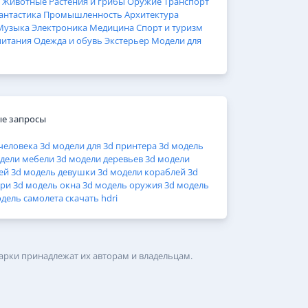
Животные
Растения и грибы
Оружие
Транспорт
антастика
Промышленность
Архитектура
Музыка
Электроника
Медицина
Спорт и туризм
питания
Одежда и обувь
Экстерьер
Модели для
е запросы
человека
3d модели для 3d принтера
3d модель
дели мебели
3d модели деревьев
3d модели
ей
3d модель девушки
3d модели кораблей
3d
ери
3d модель окна
3d модель оружия
3d модель
одель самолета
скачать hdri
арки принадлежат их авторам и владельцам.