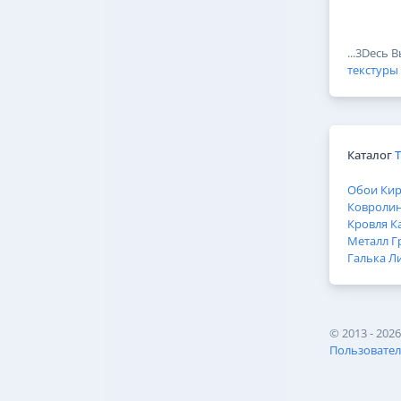
...3Dесь 
текстуры
Каталог
Обои
Ки
Ковроли
Кровля
К
Металл
Г
Галька
Л
©
2013 - 202
Пользовател