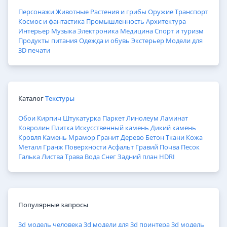
Персонажи
Животные
Растения и грибы
Оружие
Транспорт
Космос и фантастика
Промышленность
Архитектура
Интерьер
Музыка
Электроника
Медицина
Спорт и туризм
Продукты питания
Одежда и обувь
Экстерьер
Модели для
3D печати
Каталог
Текстуры
Обои
Кирпич
Штукатурка
Паркет
Линолеум
Ламинат
Ковролин
Плитка
Искусственный камень
Дикий камень
Кровля
Камень
Мрамор
Гранит
Дерево
Бетон
Ткани
Кожа
Металл
Гранж
Поверхности
Асфальт
Гравий
Почва
Песок
Галька
Листва
Трава
Вода
Снег
Задний план
HDRI
Популярные запросы
3d модель человека
3d модели для 3d принтера
3d модель