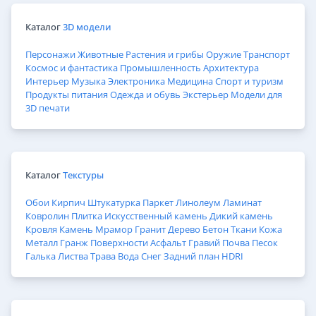
Каталог
3D модели
Персонажи
Животные
Растения и грибы
Оружие
Транспорт
Космос и фантастика
Промышленность
Архитектура
Интерьер
Музыка
Электроника
Медицина
Спорт и туризм
Продукты питания
Одежда и обувь
Экстерьер
Модели для
3D печати
Каталог
Текстуры
Обои
Кирпич
Штукатурка
Паркет
Линолеум
Ламинат
Ковролин
Плитка
Искусственный камень
Дикий камень
Кровля
Камень
Мрамор
Гранит
Дерево
Бетон
Ткани
Кожа
Металл
Гранж
Поверхности
Асфальт
Гравий
Почва
Песок
Галька
Листва
Трава
Вода
Снег
Задний план
HDRI