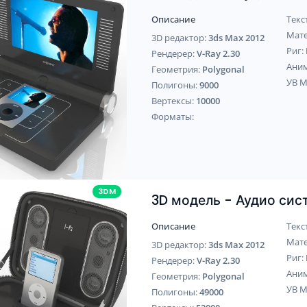
Описание
Текс
Мат
3D редактор:
3ds Max 2012
Риг:
Рендерер:
V-Ray 2.30
Ани
Геометрия:
Polygonal
УВ 
Полигоны:
9000
Вертексы:
10000
Форматы:
3DM
3D модель - Аудио сис
Описание
Текс
Мат
3D редактор:
3ds Max 2012
Риг:
Рендерер:
V-Ray 2.30
Ани
Геометрия:
Polygonal
УВ 
Полигоны:
49000