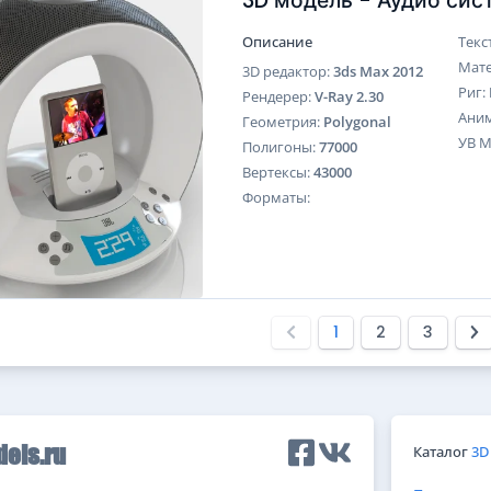
3D модель - Аудио сис
Описание
Текс
Мат
3D редактор:
3ds Max 2012
Риг:
Рендерер:
V-Ray 2.30
Ани
Геометрия:
Polygonal
УВ 
Полигоны:
77000
Вертексы:
43000
Форматы:
1
2
3
Каталог
3D
els.ru