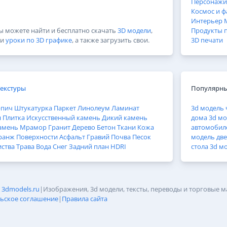
Персонажи
Космос и ф
Интерьер
Вы можете найти и бесплатно скачать
3D модели
,
Продукты 
и
уроки по 3D графике
, а также загрузить свои.
3D печати
Текстуры
Популярны
рпич
Штукатурка
Паркет
Линолеум
Ламинат
3d модель 
н
Плитка
Искусственный камень
Дикий камень
дома
3d мо
амень
Мрамор
Гранит
Дерево
Бетон
Ткани
Кожа
автомобил
ранж
Поверхности
Асфальт
Гравий
Почва
Песок
модель дв
иства
Трава
Вода
Снег
Задний план
HDRI
стола
3d м
6
3dmodels.ru
|
Изображения, 3d модели, тексты, переводы и торговые м
ьское соглашение
|
Правила сайта