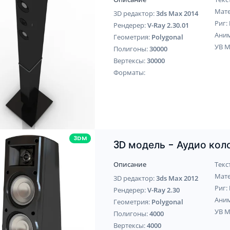
Мат
3D редактор:
3ds Max 2014
Риг:
Рендерер:
V-Ray 2.30.01
Ани
Геометрия:
Polygonal
УВ 
Полигоны:
30000
Вертексы:
30000
Форматы:
3DM
3D модель - Аудио кол
Описание
Текс
Мат
3D редактор:
3ds Max 2012
Риг:
Рендерер:
V-Ray 2.30
Ани
Геометрия:
Polygonal
УВ 
Полигоны:
4000
Вертексы:
4000