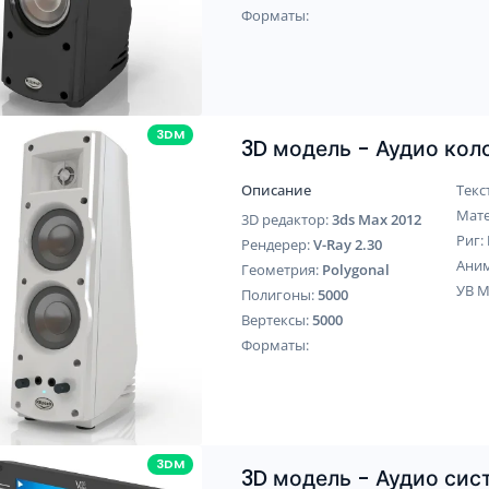
Форматы:
3DM
3D модель - Аудио кол
Описание
Текс
Мат
3D редактор:
3ds Max 2012
Риг:
Рендерер:
V-Ray 2.30
Ани
Геометрия:
Polygonal
УВ 
Полигоны:
5000
Вертексы:
5000
Форматы:
3DM
3D модель - Аудио сис