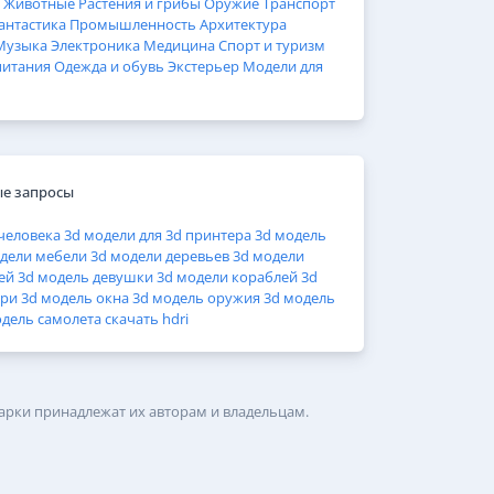
Животные
Растения и грибы
Оружие
Транспорт
антастика
Промышленность
Архитектура
Музыка
Электроника
Медицина
Спорт и туризм
питания
Одежда и обувь
Экстерьер
Модели для
е запросы
человека
3d модели для 3d принтера
3d модель
дели мебели
3d модели деревьев
3d модели
ей
3d модель девушки
3d модели кораблей
3d
ери
3d модель окна
3d модель оружия
3d модель
одель самолета
скачать hdri
арки принадлежат их авторам и владельцам.