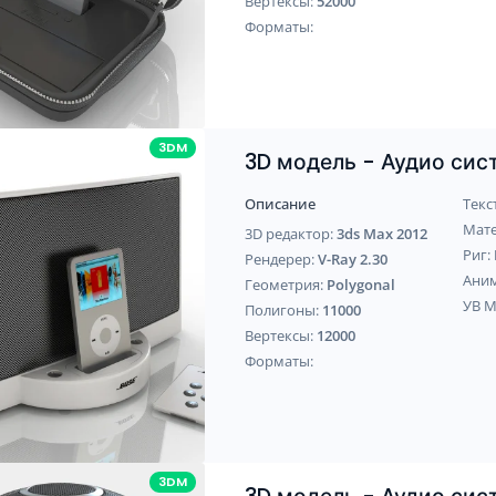
Вертексы:
52000
Форматы:
3DM
3D модель - Аудио сис
Описание
Текс
Мат
3D редактор:
3ds Max 2012
Риг:
Рендерер:
V-Ray 2.30
Ани
Геометрия:
Polygonal
УВ 
Полигоны:
11000
Вертексы:
12000
Форматы:
3DM