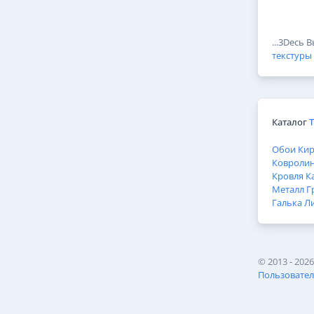
...3Dесь 
текстуры
Каталог
Обои
Ки
Ковроли
Кровля
К
Металл
Г
Галька
Л
©
2013 - 202
Пользовател