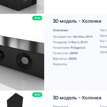
3DM
3D модель - Колонки
Описание
Текс
Мат
3D редактор:
3ds Max 2014
Риг:
Рендерер:
V-Ray 2.30.01
Ани
Геометрия:
Polygonal
УВ 
Полигоны:
28000
Вертексы:
28000
Форматы:
3DM
3D модель - Колонки
Описание
Текс