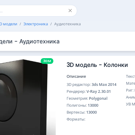
D модели
Электроника
Аудиотехника
дели - Аудиотехника
3DM
3D модель - Колонки
Описание
Текс
Мат
3D редактор:
3ds Max 2014
Риг:
Рендерер:
V-Ray 2.30.01
Ани
Геометрия:
Polygonal
УВ 
Полигоны:
13000
Вертексы:
13000
Форматы: