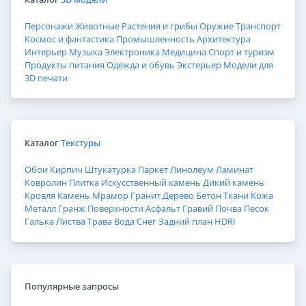
Персонажи
Животные
Растения и грибы
Оружие
Транспорт
Космос и фантастика
Промышленность
Архитектура
Интерьер
Музыка
Электроника
Медицина
Спорт и туризм
Продукты питания
Одежда и обувь
Экстерьер
Модели для
3D печати
Каталог
Текстуры
Обои
Кирпич
Штукатурка
Паркет
Линолеум
Ламинат
Ковролин
Плитка
Искусственный камень
Дикий камень
Кровля
Камень
Мрамор
Гранит
Дерево
Бетон
Ткани
Кожа
Металл
Гранж
Поверхности
Асфальт
Гравий
Почва
Песок
Галька
Листва
Трава
Вода
Снег
Задний план
HDRI
Популярные запросы