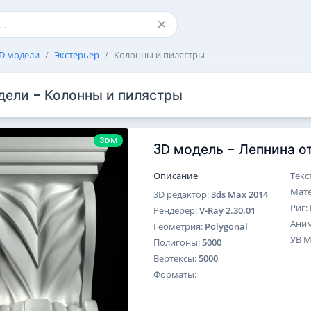
D модели
Экстерьер
Колонны и пилястры
дели - Колонны и пилястры
3DM
3D модель - Лепнина 
Описание
Текс
Мат
3D редактор:
3ds Max 2014
Риг:
Рендерер:
V-Ray 2.30.01
Ани
Геометрия:
Polygonal
УВ 
Полигоны:
5000
Вертексы:
5000
Форматы: