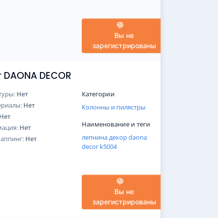
Вы не
зарегистрированы
от DAONA DECOR
туры:
Нет
Категории
ериалы:
Нет
Колонны и пилястры
Нет
Наименование и теги
мация:
Нет
лепнина
декор
daona
Маппинг:
Нет
decor
k5004
Вы не
зарегистрированы