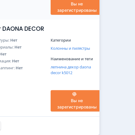
Вы не
зарегистрированы
от DAONA DECOR
туры:
Нет
Категории
ериалы:
Нет
Колонны и пилястры
Нет
Наименование и теги
мация:
Нет
лепнина
декор
daona
Маппинг:
Нет
decor
k5012
Вы не
зарегистрированы