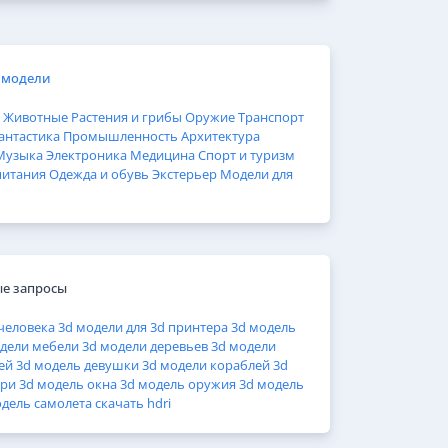
 модели
Животные
Растения и грибы
Оружие
Транспорт
антастика
Промышленность
Архитектура
Музыка
Электроника
Медицина
Спорт и туризм
питания
Одежда и обувь
Экстерьер
Модели для
е запросы
человека
3d модели для 3d принтера
3d модель
дели мебели
3d модели деревьев
3d модели
ей
3d модель девушки
3d модели кораблей
3d
ери
3d модель окна
3d модель оружия
3d модель
одель самолета
скачать hdri