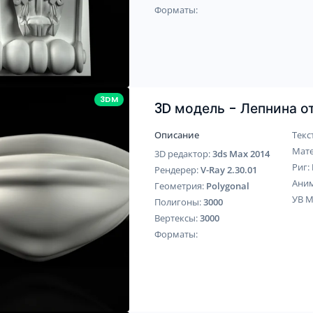
Форматы:
3DM
3D модель - Лепнина 
Описание
Текс
Мат
3D редактор:
3ds Max 2014
Риг:
Рендерер:
V-Ray 2.30.01
Ани
Геометрия:
Polygonal
УВ 
Полигоны:
3000
Вертексы:
3000
Форматы: