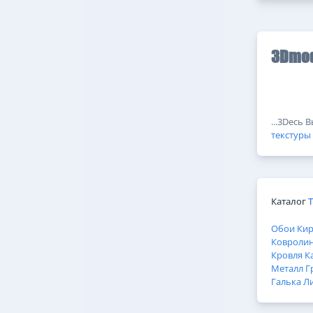
3Dmod
...3Dесь 
текстуры
Каталог
Обои
Ки
Ковроли
Кровля
К
Металл
Г
Галька
Л