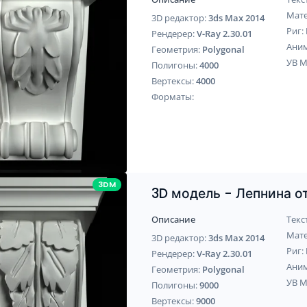
Мат
3D редактор:
3ds Max 2014
Риг:
Рендерер:
V-Ray 2.30.01
Ани
Геометрия:
Polygonal
УВ 
Полигоны:
4000
Вертексы:
4000
Форматы:
3DM
3D модель - Лепнина 
Описание
Текс
Мат
3D редактор:
3ds Max 2014
Риг:
Рендерер:
V-Ray 2.30.01
Ани
Геометрия:
Polygonal
УВ 
Полигоны:
9000
Вертексы:
9000