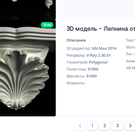
3DM
3D модель - Лепнина 
Описание
Текс
Мат
3D редактор:
3ds Max 2014
Риг:
Рендерер:
V-Ray 2.30.01
Ани
Геометрия:
Polygonal
УВ 
Полигоны:
51000
Вертексы:
51000
Форматы:
1
2
3