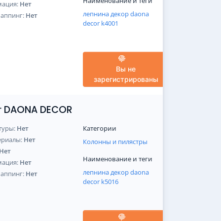
Наименование и теги
мация:
Нет
лепнина
декор
daona
Маппинг:
Нет
decor
k4001
Вы не
зарегистрированы
от DAONA DECOR
туры:
Нет
Категории
ериалы:
Нет
Колонны и пилястры
Нет
Наименование и теги
мация:
Нет
лепнина
декор
daona
Маппинг:
Нет
decor
k5016