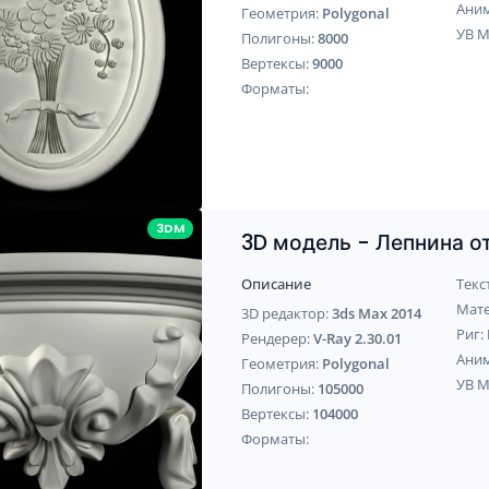
Ани
Геометрия:
Polygonal
УВ 
Полигоны:
8000
Вертексы:
9000
Форматы:
3DM
3D модель - Лепнина 
Описание
Текс
Мат
3D редактор:
3ds Max 2014
Риг:
Рендерер:
V-Ray 2.30.01
Ани
Геометрия:
Polygonal
УВ 
Полигоны:
105000
Вертексы:
104000
Форматы: