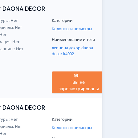
от DAONA DECOR
туры:
Нет
Категории
ериалы:
Нет
Колонны и пилястры
Нет
Наименование и теги
мация:
Нет
лепнина
декор
daona
Маппинг:
Нет
decor
k4002
Вы не
зарегистрированы
от DAONA DECOR
туры:
Нет
Категории
ериалы:
Нет
Колонны и пилястры
Нет