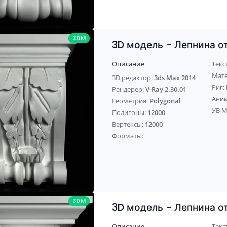
3DM
3D модель - Лепнина 
Описание
Текс
Мат
3D редактор:
3ds Max 2014
Риг:
Рендерер:
V-Ray 2.30.01
Ани
Геометрия:
Polygonal
УВ 
Полигоны:
12000
Вертексы:
12000
Форматы:
3DM
3D модель - Лепнина 
Описание
Текс