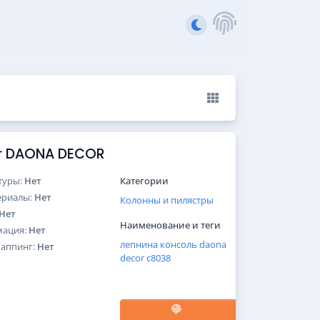
от DAONA DECOR
туры:
Нет
Категории
ериалы:
Нет
Колонны и пилястры
Нет
Наименование и теги
мация:
Нет
лепнина
консоль
daona
Маппинг:
Нет
decor
c8038