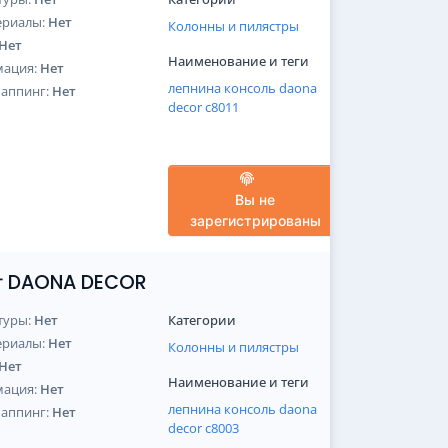
ериалы:
Нет
Колонны и пилястры
Нет
Наименование и теги
мация:
Нет
лепнина
консоль
daona
Маппинг:
Нет
decor
c8011
Вы не
зарегистрированы
от DAONA DECOR
туры:
Нет
Категории
ериалы:
Нет
Колонны и пилястры
Нет
Наименование и теги
мация:
Нет
лепнина
консоль
daona
Маппинг:
Нет
decor
c8003