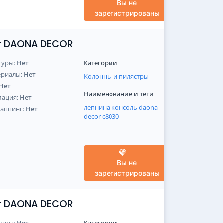
Вы не
зарегистрированы
от DAONA DECOR
туры:
Нет
Категории
ериалы:
Нет
Колонны и пилястры
Нет
Наименование и теги
мация:
Нет
лепнина
консоль
daona
Маппинг:
Нет
decor
c8030
Вы не
зарегистрированы
от DAONA DECOR
туры:
Нет
Категории