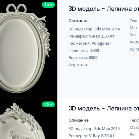
3DM
3D модель - Лепнина 
Описание
Текс
Мат
3D редактор:
3ds Max 2014
Риг:
Рендерер:
V-Ray 2.30.01
Ани
Геометрия:
Polygonal
УВ 
Полигоны:
8000
Вертексы:
8000
Форматы:
3DM
3D модель - Лепнина 
Описание
Текс
Мат
3D редактор:
3ds Max 2014
Риг:
Рендерер:
V-Ray 2.30.01