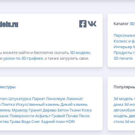
Каталог
3D
els.ru
Персонажи
Космос и ф
Интерьер
Вы можете найти и бесплатно скачать
3D модели
,
Продукты 
и
уроки по 3D графике
, а также загрузить свои.
3D печати
Текстуры
Популярны
рпич
Штукатурка
Паркет
Линолеум
Ламинат
3d модель 
н
Плитка
Искусственный камень
Дикий камень
дома
3d мо
амень
Мрамор
Гранит
Дерево
Бетон
Ткани
Кожа
автомобил
ранж
Поверхности
Асфальт
Гравий
Почва
Песок
модель дв
иства
Трава
Вода
Снег
Задний план
HDRI
стола
3d м