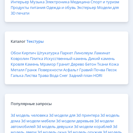
Интерьер
Музыка
Электроника
Медицина
Спорт и туризм
Продукты питания
Одежда и обувь
Экстерьер
Модели для
3D печати
Каталог
Текстуры
Обои
Кирпич
Штукатурка
Паркет
Линолеум
Ламинат
Ковролин
Плитка
Искусственный камень
Дикий камень
Кровля
Камень
Мрамор
Гранит
Дерево
Бетон
Ткани
Кожа
Металл
Гранж
Поверхности
Асфальт
Гравий
Почва
Песок
Галька
Листва
Трава
Вода
Снег
Задний план
HDRI
Популярные запросы
3d модель человека
3d модели для 3d принтера
3d модель
дома
3d модели мебели
3d модели деревьев
3d модели
автомобилей
3d модель девушки
3d модели кораблей
3d
модель двери
3d модель окна
3d модель оружия
3d модель