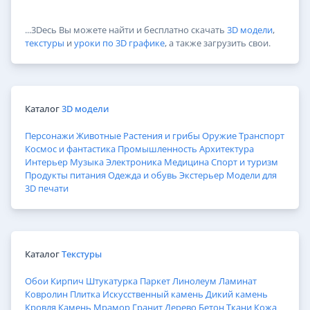
...3Dесь Вы можете найти и бесплатно скачать
3D модели
,
текстуры
и
уроки по 3D графике
, а также загрузить свои.
Каталог
3D модели
Персонажи
Животные
Растения и грибы
Оружие
Транспорт
Космос и фантастика
Промышленность
Архитектура
Интерьер
Музыка
Электроника
Медицина
Спорт и туризм
Продукты питания
Одежда и обувь
Экстерьер
Модели для
3D печати
Каталог
Текстуры
Обои
Кирпич
Штукатурка
Паркет
Линолеум
Ламинат
Ковролин
Плитка
Искусственный камень
Дикий камень
Кровля
Камень
Мрамор
Гранит
Дерево
Бетон
Ткани
Кожа