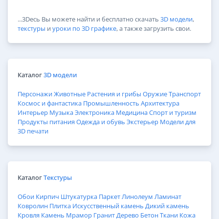
...3Dесь Вы можете найти и бесплатно скачать
3D модели
,
текстуры
и
уроки по 3D графике
, а также загрузить свои.
Каталог
3D модели
Персонажи
Животные
Растения и грибы
Оружие
Транспорт
Космос и фантастика
Промышленность
Архитектура
Интерьер
Музыка
Электроника
Медицина
Спорт и туризм
Продукты питания
Одежда и обувь
Экстерьер
Модели для
3D печати
Каталог
Текстуры
Обои
Кирпич
Штукатурка
Паркет
Линолеум
Ламинат
Ковролин
Плитка
Искусственный камень
Дикий камень
Кровля
Камень
Мрамор
Гранит
Дерево
Бетон
Ткани
Кожа