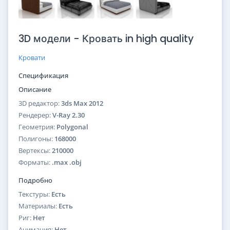
3D модели - Кровать in high quality
Кровати
Спецификация
Описание
3D редактор:
3ds Max 2012
Рендерер:
V-Ray 2.30
Геометрия:
Polygonal
Полигоны:
168000
Вертексы:
210000
Форматы:
.max .obj
Подробно
Текстуры:
Есть
Материалы:
Есть
Риг:
Нет
Анимация:
Нет