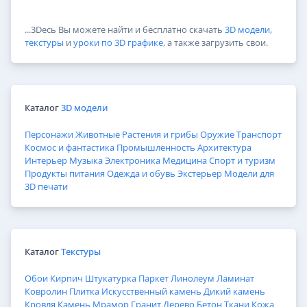
...3Dесь Вы можете найти и бесплатно скачать
3D модели
,
текстуры
и
уроки по 3D графике
, а также загрузить свои.
Каталог
3D модели
Персонажи
Животные
Растения и грибы
Оружие
Транспорт
Космос и фантастика
Промышленность
Архитектура
Интерьер
Музыка
Электроника
Медицина
Спорт и туризм
Продукты питания
Одежда и обувь
Экстерьер
Модели для
3D печати
Каталог
Текстуры
Обои
Кирпич
Штукатурка
Паркет
Линолеум
Ламинат
Ковролин
Плитка
Искусственный камень
Дикий камень
Кровля
Камень
Мрамор
Гранит
Дерево
Бетон
Ткани
Кожа