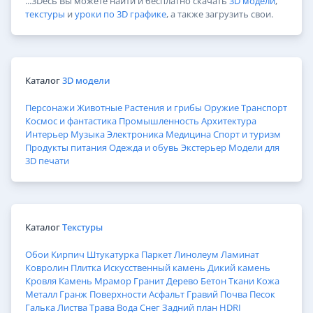
...3Dесь Вы можете найти и бесплатно скачать
3D модели
,
текстуры
и
уроки по 3D графике
, а также загрузить свои.
Каталог
3D модели
Персонажи
Животные
Растения и грибы
Оружие
Транспорт
Космос и фантастика
Промышленность
Архитектура
Интерьер
Музыка
Электроника
Медицина
Спорт и туризм
Продукты питания
Одежда и обувь
Экстерьер
Модели для
3D печати
Каталог
Текстуры
Обои
Кирпич
Штукатурка
Паркет
Линолеум
Ламинат
Ковролин
Плитка
Искусственный камень
Дикий камень
Кровля
Камень
Мрамор
Гранит
Дерево
Бетон
Ткани
Кожа
Металл
Гранж
Поверхности
Асфальт
Гравий
Почва
Песок
Галька
Листва
Трава
Вода
Снег
Задний план
HDRI