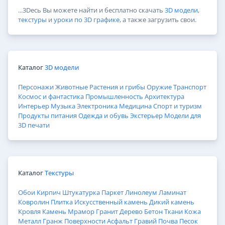
...3Dесь Вы можете найти и бесплатно скачать
3D модели
,
текстуры
и
уроки по 3D графике
, а также загрузить свои.
Каталог
3D модели
Персонажи
Животные
Растения и грибы
Оружие
Транспорт
Космос и фантастика
Промышленность
Архитектура
Интерьер
Музыка
Электроника
Медицина
Спорт и туризм
Продукты питания
Одежда и обувь
Экстерьер
Модели для
3D печати
Каталог
Текстуры
Обои
Кирпич
Штукатурка
Паркет
Линолеум
Ламинат
Ковролин
Плитка
Искусственный камень
Дикий камень
Кровля
Камень
Мрамор
Гранит
Дерево
Бетон
Ткани
Кожа
Металл
Гранж
Поверхности
Асфальт
Гравий
Почва
Песок