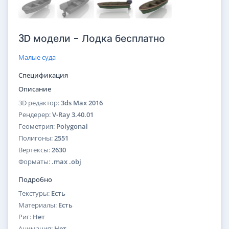
3D модели - Лодка бесплатно
Малые суда
Спецификация
Описание
3D редактор:
3ds Max 2016
Рендерер:
V-Ray 3.40.01
Геометрия:
Polygonal
Полигоны:
2551
Вертексы:
2630
Форматы:
.max .obj
Подробно
Текстуры:
Есть
Материалы:
Есть
Риг:
Нет
Анимация:
Нет