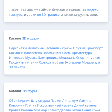
...3Dесь Вы можете найти и бесплатно скачать
3D модели
,
текстуры
и
уроки по 3D графике
, а также загрузить свои.
Каталог
3D модели
Персонажи
Животные
Растения и грибы
Оружие
Транспорт
Космос и фантастика
Промышленность
Архитектура
Интерьер
Музыка
Электроника
Медицина
Спорт и туризм
Продукты питания
Одежда и обувь
Экстерьер
Модели для
3D печати
Каталог
Текстуры
Обои
Кирпич
Штукатурка
Паркет
Линолеум
Ламинат
Ковролин
Плитка
Искусственный камень
Дикий камень
Кровля
Камень
Мрамор
Гранит
Дерево
Бетон
Ткани
Кожа