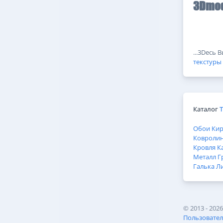
3Dmod
...3Dесь 
текстуры
Каталог
Обои
Ки
Ковроли
Кровля
К
Металл
Г
Галька
Л
©
2013 - 202
Пользовател