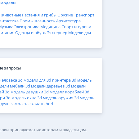
 модели
Животные
Растения и грибы
Оружие
Транспорт
антастика
Промышленность
Архитектура
Музыка
Электроника
Медицина
Спорт и туризм
питания
Одежда и обувь
Экстерьер
Модели для
е запросы
человека
3d модели для 3d принтера
3d модель
дели мебели
3d модели деревьев
3d модели
ей
3d модель девушки
3d модели кораблей
3d
ери
3d модель окна
3d модель оружия
3d модель
одель самолета
скачать hdri
арки принадлежат их авторам и владельцам.