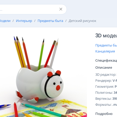
одели
Интерьер
Предметы быта
Детский рисунок
3D моде
Предметы бы
Канцелярия
Спецификац
Описание
3D редактор:
Рендерер:
V-
Геометрия:
P
Полигоны:
3
Вертексы:
39
Форматы:
.m
Подробно