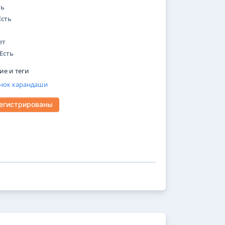
ть
Есть
ет
Есть
е и теги
нок
карандаши
регистрированы