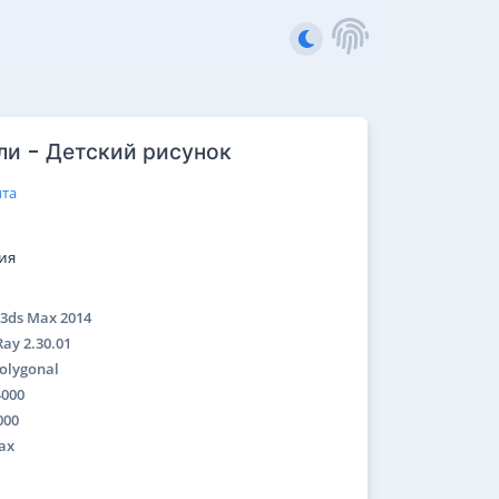
ли - Детский рисунок
та
ия
3ds Max 2014
Ray 2.30.01
olygonal
4000
000
ax