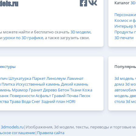
Каталог
3D
els.ru
Персонажи
Космос и ф
Интерьер
Вы можете найти и бесплатно скачать
3D модели
,
Продукты 
и
уроки по 3D графике
, а также загрузить свои.
3D печати
Текстуры
Популярны
рпич
Штукатурка
Паркет
Линолеум
Ламинат
3d модель 
н
Плитка
Искусственный камень
Дикий камень
дома
3d мо
амень
Мрамор
Гранит
Дерево
Бетон
Ткани
Кожа
автомобил
ранж
Поверхности
Асфальт
Гравий
Почва
Песок
модель дв
иства
Трава
Вода
Снег
Задний план
HDRI
стола
3d м
6
3dmodels.ru
|
Изображения, 3d модели, тексты, переводы и торговые м
ьское соглашение
|
Правила сайта