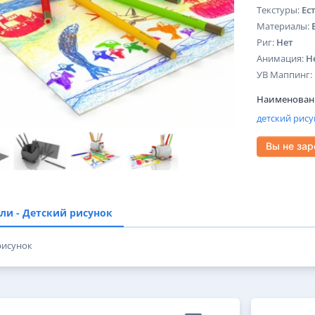
Текстуры:
Ес
Материалы:
Риг:
Нет
Анимация:
Н
УВ Маппинг:
Наименовани
детский
рису
Вы не за
ли - Детский рисунок
рисунок