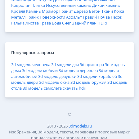
Ковролин
Плитка
Искусственный камень
Дикий камень
Кровля
Камень
Мрамор
Гранит
Дерево
Бетон
Ткани
Кожа
Металл
Гранж
Поверхности
Асфальт
Гравий
Почва
Песок
Галька
Листва
Трава
Вода
Снег
Задний план
HDRI
Популярные запросы
3d модель человека
3d модели для 3d принтера
3d модель
дома
3d модели мебели
3d модели деревьев
3d модели
автомобилей
3d модель девушки
3d модели кораблей
3d
модель двери
3d модель окна
3d модель оружия
3d модель
стола
3d модель самолета
скачать hdri
©
2013 - 2026
3dmodels.ru
Изображения, 3d модели, тексты, переводы и торговые марки
принадлежат их авторам и владельцам.