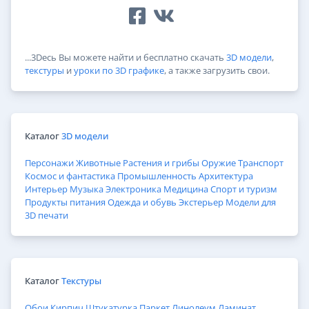
...3Dесь Вы можете найти и бесплатно скачать
3D модели
,
текстуры
и
уроки по 3D графике
, а также загрузить свои.
Каталог
3D модели
Персонажи
Животные
Растения и грибы
Оружие
Транспорт
Космос и фантастика
Промышленность
Архитектура
Интерьер
Музыка
Электроника
Медицина
Спорт и туризм
Продукты питания
Одежда и обувь
Экстерьер
Модели для
3D печати
Каталог
Текстуры
Обои
Кирпич
Штукатурка
Паркет
Линолеум
Ламинат