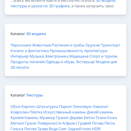
...3Dесь Вы можете найти и бесплатно скачать
3D модели
,
текстуры
и
уроки по 3D графике
, а также загрузить свои.
Каталог
3D модели
Персонажи
Животные
Растения и грибы
Оружие
Транспорт
Космос и фантастика
Промышленность
Архитектура
Интерьер
Музыка
Электроника
Медицина
Спорт и туризм
Продукты питания
Одежда и обувь
Экстерьер
Модели для
3D печати
Каталог
Текстуры
Обои
Кирпич
Штукатурка
Паркет
Линолеум
Ламинат
Ковролин
Плитка
Искусственный камень
Дикий камень
Кровля
Камень
Мрамор
Гранит
Дерево
Бетон
Ткани
Кожа
Металл
Гранж
Поверхности
Асфальт
Гравий
Почва
Песок
Галька
Листва
Трава
Вода
Снег
Задний план
HDRI