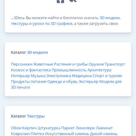
...3Dесь Вы можете найти и бесплатно скачать
3D модели
,
текстуры
и
уроки по 3D графике
, а также загрузить свои.
Каталог
3D модели
Персонажи
Животные
Растения и грибы
Оружие
Транспорт
Космос и фантастика
Промышленность
Архитектура
Интерьер
Музыка
Электроника
Медицина
Спорт и туризм
Продукты питания
Одежда и обувь
Экстерьер
Модели для
3D печати
Каталог
Текстуры
Обои
Кирпич
Штукатурка
Паркет
Линолеум
Ламинат
Ковролин
Плитка
Искусственный камень
Дикий камень