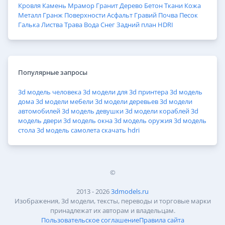
Кровля
Камень
Мрамор
Гранит
Дерево
Бетон
Ткани
Кожа
Металл
Гранж
Поверхности
Асфальт
Гравий
Почва
Песок
Галька
Листва
Трава
Вода
Снег
Задний план
HDRI
Популярные запросы
3d модель человека
3d модели для 3d принтера
3d модель
дома
3d модели мебели
3d модели деревьев
3d модели
автомобилей
3d модель девушки
3d модели кораблей
3d
модель двери
3d модель окна
3d модель оружия
3d модель
стола
3d модель самолета
скачать hdri
©
2013 - 2026
3dmodels.ru
Изображения, 3d модели, тексты, переводы и торговые марки
принадлежат их авторам и владельцам.
Пользовательское соглашение
Правила сайта