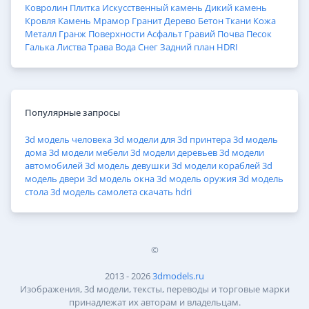
Ковролин
Плитка
Искусственный камень
Дикий камень
Кровля
Камень
Мрамор
Гранит
Дерево
Бетон
Ткани
Кожа
Металл
Гранж
Поверхности
Асфальт
Гравий
Почва
Песок
Галька
Листва
Трава
Вода
Снег
Задний план
HDRI
Популярные запросы
3d модель человека
3d модели для 3d принтера
3d модель
дома
3d модели мебели
3d модели деревьев
3d модели
автомобилей
3d модель девушки
3d модели кораблей
3d
модель двери
3d модель окна
3d модель оружия
3d модель
стола
3d модель самолета
скачать hdri
©
2013 - 2026
3dmodels.ru
Изображения, 3d модели, тексты, переводы и торговые марки
принадлежат их авторам и владельцам.