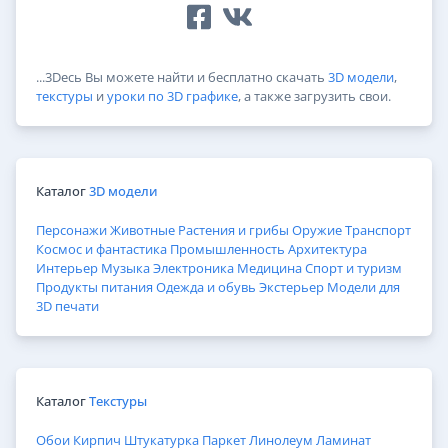
...3Dесь Вы можете найти и бесплатно скачать
3D модели
,
текстуры
и
уроки по 3D графике
, а также загрузить свои.
Каталог
3D модели
Персонажи
Животные
Растения и грибы
Оружие
Транспорт
Космос и фантастика
Промышленность
Архитектура
Интерьер
Музыка
Электроника
Медицина
Спорт и туризм
Продукты питания
Одежда и обувь
Экстерьер
Модели для
3D печати
Каталог
Текстуры
Обои
Кирпич
Штукатурка
Паркет
Линолеум
Ламинат