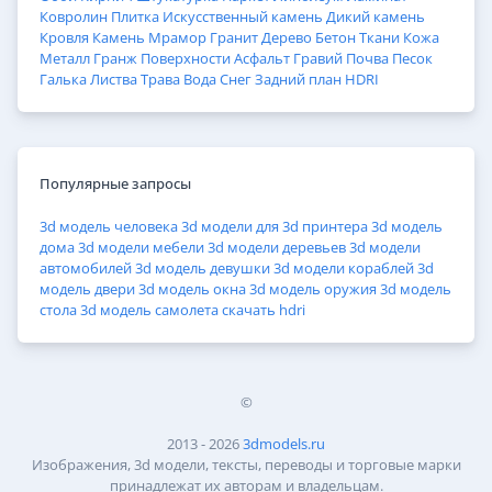
Ковролин
Плитка
Искусственный камень
Дикий камень
Кровля
Камень
Мрамор
Гранит
Дерево
Бетон
Ткани
Кожа
Металл
Гранж
Поверхности
Асфальт
Гравий
Почва
Песок
Галька
Листва
Трава
Вода
Снег
Задний план
HDRI
Популярные запросы
3d модель человека
3d модели для 3d принтера
3d модель
дома
3d модели мебели
3d модели деревьев
3d модели
автомобилей
3d модель девушки
3d модели кораблей
3d
модель двери
3d модель окна
3d модель оружия
3d модель
стола
3d модель самолета
скачать hdri
©
2013 - 2026
3dmodels.ru
Изображения, 3d модели, тексты, переводы и торговые марки
принадлежат их авторам и владельцам.