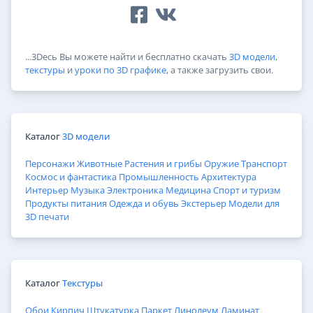
...3Dесь Вы можете найти и бесплатно скачать
3D модели
,
текстуры
и
уроки по 3D графике
, а также загрузить свои.
Каталог
3D модели
Персонажи
Животные
Растения и грибы
Оружие
Транспорт
Космос и фантастика
Промышленность
Архитектура
Интерьер
Музыка
Электроника
Медицина
Спорт и туризм
Продукты питания
Одежда и обувь
Экстерьер
Модели для
3D печати
Каталог
Текстуры
Обои
Кирпич
Штукатурка
Паркет
Линолеум
Ламинат