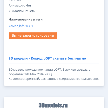
Анимация:
Нет
УВ Маппинг:
Есть
Наименование и теги
комод
loft
80301
Вы не зарегистрированы
3D модели - Комод LOFT скачать бесплатно
3D модель комода компании LOFT. В архиве модель в
форматах 3ds Max 2016 и OBJ
Комод состаренный, распашные дверцы.Материал: дерево.
3Dmodels.ru