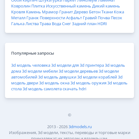
Обои
Кирпич
Штукатурка
Паркет
Линолеум
Ламинат
Ковролин
Плитка
Искусственный камень
Дикий камень
Кровля
Камень
Мрамор
Гранит
Дерево
Бетон
Ткани
Кожа
Металл
Гранж
Поверхности
Асфальт
Гравий
Почва
Песок
Галька
Листва
Трава
Вода
Снег
Задний план
HDRI
Популярные запросы
3d модель человека
3d модели для 3d принтера
3d модель
дома
3d модели мебели
3d модели деревьев
3d модели
автомобилей
3d модель девушки
3d модели кораблей
3d
модель двери
3d модель окна
3d модель оружия
3d модель
стола
3d модель самолета
скачать hdri
©
2013 - 2026
3dmodels.ru
Изображения, 3d модели, тексты, переводы и торговые марки
принадлежат их авторам и владельцам.