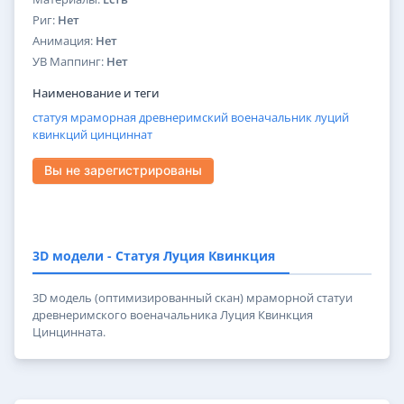
Риг:
Нет
Анимация:
Нет
УВ Маппинг:
Нет
Наименование и теги
статуя
мраморная
древнеримский
военачальник
луций
квинкций
цинциннат
Вы не зарегистрированы
3D модели - Статуя Луция Квинкция
3D модель (оптимизированный скан) мраморной статуи
древнеримского военачальника Луция Квинкция
Цинцинната.