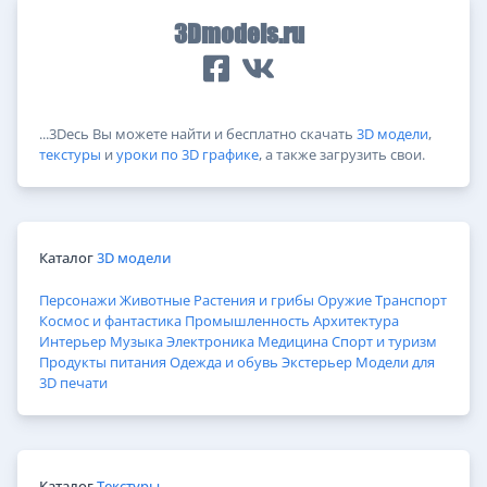
3Dmodels.ru
...3Dесь Вы можете найти и бесплатно скачать
3D модели
,
текстуры
и
уроки по 3D графике
, а также загрузить свои.
Каталог
3D модели
Персонажи
Животные
Растения и грибы
Оружие
Транспорт
Космос и фантастика
Промышленность
Архитектура
Интерьер
Музыка
Электроника
Медицина
Спорт и туризм
Продукты питания
Одежда и обувь
Экстерьер
Модели для
3D печати
Каталог
Текстуры