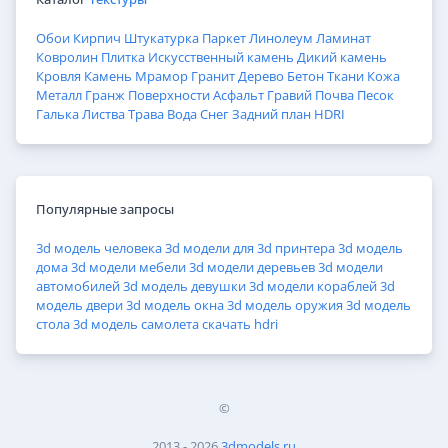
Обои
Кирпич
Штукатурка
Паркет
Линолеум
Ламинат
Ковролин
Плитка
Искусственный камень
Дикий камень
Кровля
Камень
Мрамор
Гранит
Дерево
Бетон
Ткани
Кожа
Металл
Гранж
Поверхности
Асфальт
Гравий
Почва
Песок
Галька
Листва
Трава
Вода
Снег
Задний план
HDRI
Популярные запросы
3d модель человека
3d модели для 3d принтера
3d модель
дома
3d модели мебели
3d модели деревьев
3d модели
автомобилей
3d модель девушки
3d модели кораблей
3d
модель двери
3d модель окна
3d модель оружия
3d модель
стола
3d модель самолета
скачать hdri
©
2013 - 2026
3dmodels.ru