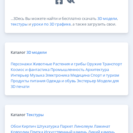
...3Dесь Вы можете найти и бесплатно скачать
3D модели
,
текстуры
и
уроки по 3D графике
, а также загрузить свои.
Каталог
3D модели
Персонажи
Животные
Растения и грибы
Оружие
Транспорт
Космос и фантастика
Промышленность
Архитектура
Интерьер
Музыка
Электроника
Медицина
Спорт и туризм
Продукты питания
Одежда и обувь
Экстерьер
Модели для
3D печати
Каталог
Текстуры
Обои
Кирпич
Штукатурка
Паркет
Линолеум
Ламинат
Ковролин
Плитка
Искусственный камень
Дикий камень