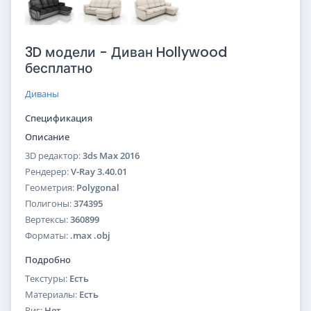
3D модели - Диван Hollywood
бесплатно
Диваны
Спецификация
Описание
3D редактор:
3ds Max 2016
Рендерер:
V-Ray 3.40.01
Геометрия:
Polygonal
Полигоны:
374395
Вертексы:
360899
Форматы:
.max .obj
Подробно
Текстуры:
Есть
Материалы:
Есть
Риг:
Нет