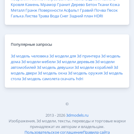
Кровля
Камень
Мрамор
Гранит
Дерево
Бетон
Ткани
Кожа
Металл
Гранж
Поверхности
Асфальт
Гравий
Почва
Песок
Галька
Листва
Трава
Вода
Снег
Задний план
HDRI
Популярные запросы
3d модель человека
3d модели для 3d принтера
3d модель
дома
3d модели мебели
3d модели деревьев
3d модели
автомобилей
3d модель девушки
3d модели кораблей
3d
модель двери
3d модель окна
3d модель оружия
3d модель
стола
3d модель самолета
скачать hdri
©
2013 - 2026
3dmodels.ru
Изображения, 3d модели, тексты, переводы и торговые марки
принадлежат их авторам и владельцам.
Пользовательское соглашение
Правила сайта