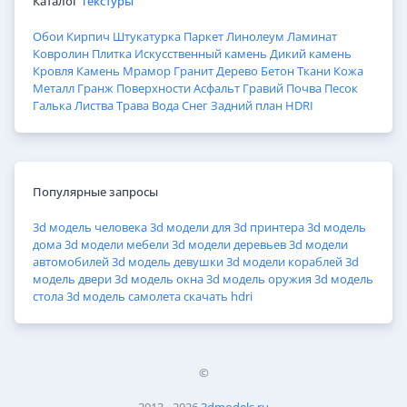
Каталог
Текстуры
Обои
Кирпич
Штукатурка
Паркет
Линолеум
Ламинат
Ковролин
Плитка
Искусственный камень
Дикий камень
Кровля
Камень
Мрамор
Гранит
Дерево
Бетон
Ткани
Кожа
Металл
Гранж
Поверхности
Асфальт
Гравий
Почва
Песок
Галька
Листва
Трава
Вода
Снег
Задний план
HDRI
Популярные запросы
3d модель человека
3d модели для 3d принтера
3d модель
дома
3d модели мебели
3d модели деревьев
3d модели
автомобилей
3d модель девушки
3d модели кораблей
3d
модель двери
3d модель окна
3d модель оружия
3d модель
стола
3d модель самолета
скачать hdri
©
2013 - 2026
3dmodels.ru