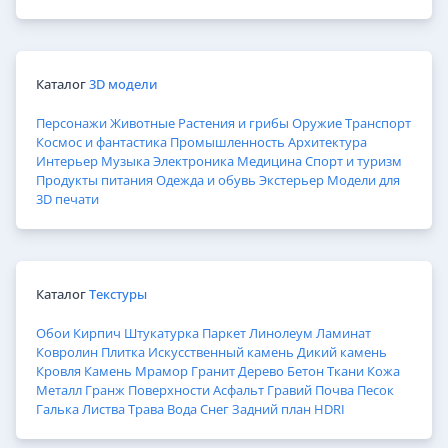
Каталог
3D модели
Персонажи
Животные
Растения и грибы
Оружие
Транспорт
Космос и фантастика
Промышленность
Архитектура
Интерьер
Музыка
Электроника
Медицина
Спорт и туризм
Продукты питания
Одежда и обувь
Экстерьер
Модели для
3D печати
Каталог
Текстуры
Обои
Кирпич
Штукатурка
Паркет
Линолеум
Ламинат
Ковролин
Плитка
Искусственный камень
Дикий камень
Кровля
Камень
Мрамор
Гранит
Дерево
Бетон
Ткани
Кожа
Металл
Гранж
Поверхности
Асфальт
Гравий
Почва
Песок
Галька
Листва
Трава
Вода
Снег
Задний план
HDRI