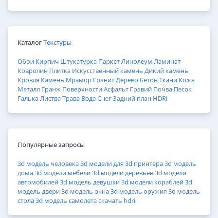
Каталог
Текстуры
Обои
Кирпич
Штукатурка
Паркет
Линолеум
Ламинат
Ковролин
Плитка
Искусственный камень
Дикий камень
Кровля
Камень
Мрамор
Гранит
Дерево
Бетон
Ткани
Кожа
Металл
Гранж
Поверхности
Асфальт
Гравий
Почва
Песок
Галька
Листва
Трава
Вода
Снег
Задний план
HDRI
Популярные запросы
3d модель человека
3d модели для 3d принтера
3d модель
дома
3d модели мебели
3d модели деревьев
3d модели
автомобилей
3d модель девушки
3d модели кораблей
3d
модель двери
3d модель окна
3d модель оружия
3d модель
стола
3d модель самолета
скачать hdri